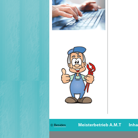
Meisterbetrieb A.M.T Inha
©
Besides