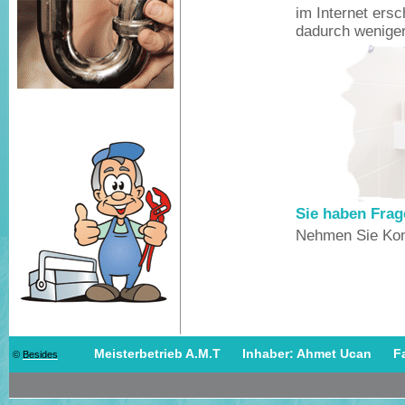
im Internet ers
dadurch weniger
Sie haben Fra
Nehmen Sie Kont
Meisterbetrieb A.M.T Inhaber: Ahmet Ucan Fax
©
Besides